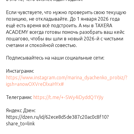
Если чувствуете, что нужно проверить свою текущую
позицию, не откладывайте. До 1 января 2026 года
ещё есть время всё подстроить. А мы в TAXERA
ACADEMY всегда готовы помочь разобрать ваш кейс
пошагово, чтобы вы шли в новый 2026-й с чистыми
счетами и спокойной совестью.
Подписывайтесь на наши социальные сети:
Инстаграмм:
https://www.instagram.com/marina_dyachenko_probiz/?
igsh=anowOXVreDlxaHYx#
Телеграмм:
https://t.me/+-SWy4iDyddQ1YjIy
Яндекс Дзен:
https://dzen.ru/id/62ece8d5de387c20ac0c8f10?
share_to=link