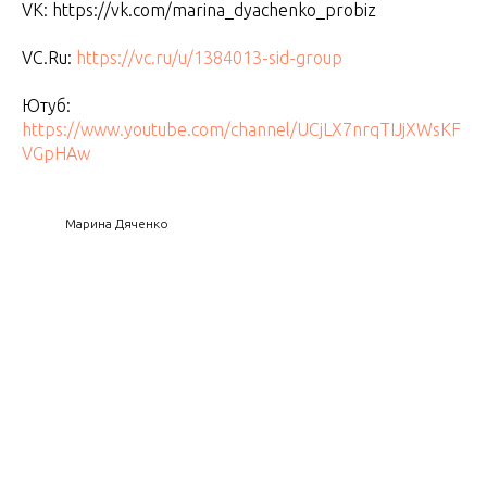
VK: https://vk.com/marina_dyachenko_probiz
VC.Ru:
https://vc.ru/u/1384013-sid-group
Ютуб:
https://www.youtube.com/channel/UCjLX7nrqTIJjXWsKF
VGpHAw
Марина Дяченко