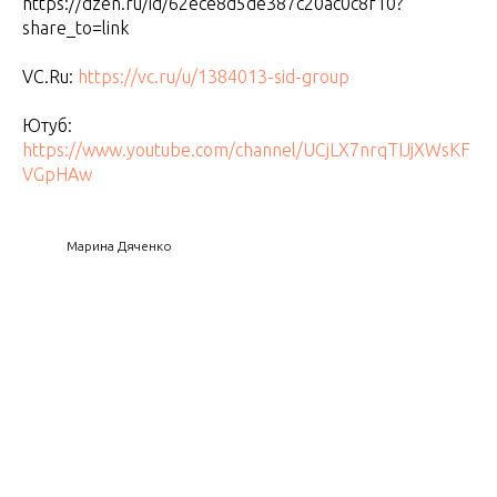
https://dzen.ru/id/62ece8d5de387c20ac0c8f10?
share_to=link
VC.Ru:
https://vc.ru/u/1384013-sid-group
Ютуб:
https://www.youtube.com/channel/UCjLX7nrqTIJjXWsKF
VGpHAw
Марина Дяченко